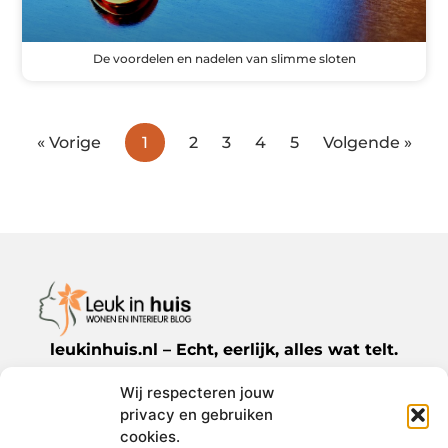
De voordelen en nadelen van slimme sloten
« Vorige
1
2
3
4
5
Volgende »
leukinhuis.nl – Echt, eerlijk, alles wat telt.
Wij respecteren jouw
Een verzameling van blogs en artikelen die
privacy en gebruiken
een breed scala aan onderwerpen uit het
cookies.
dagelijks leven behandelen.