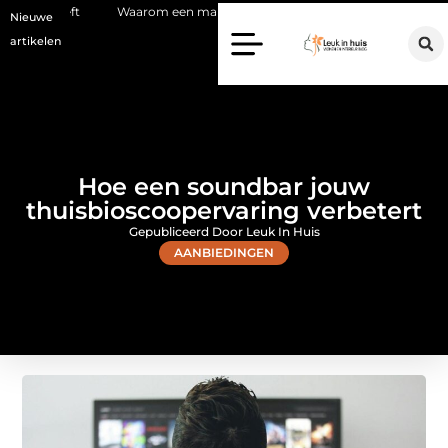
Waarom een makelaar in Hilversum nu het verschil maakt
Waarom k
Nieuwe
artikelen
Hoe een soundbar jouw
thuisbioscoopervaring verbetert
Gepubliceerd Door Leuk In Huis
AANBIEDINGEN