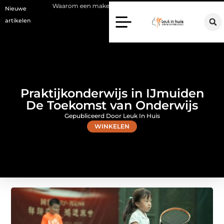
arom een makelaar in Hilversum nu het verschil maakt
Waarom kiez
Nieuwe
artikelen
Praktijkonderwijs in IJmuiden
De Toekomst van Onderwijs
Gepubliceerd Door Leuk In Huis
WINKELEN