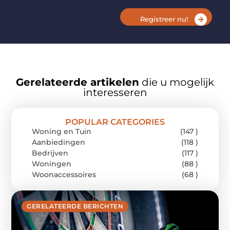
Registreer nu!
Gerelateerde artikelen
die u mogelijk
interesseren
POPULAR CATEGORIES
Woning en Tuin
(147 )
Aanbiedingen
(118 )
Bedrijven
(117 )
Woningen
(88 )
Woonaccessoires
(68 )
GERELATEERDE BERICHTEN