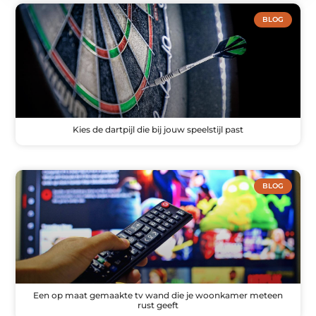
BLOG
Kies de dartpijl die bij jouw speelstijl past
BLOG
Een op maat gemaakte tv wand die je woonkamer meteen
rust geeft