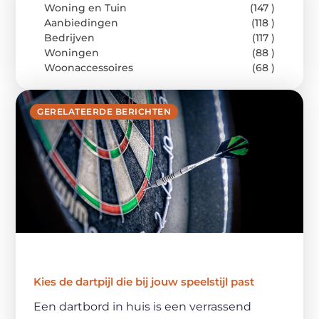
Woning en Tuin
(147 )
Aanbiedingen
(118 )
Bedrijven
(117 )
Woningen
(88 )
Woonaccessoires
(68 )
GERELATEERDE BERICHTEN
Kies de dartpijl die bij jouw speelstijl past
Een dartbord in huis is een verrassend