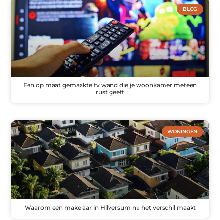
BLOG
Een op maat gemaakte tv wand die je woonkamer meteen
rust geeft
WONINGEN
Waarom een makelaar in Hilversum nu het verschil maakt