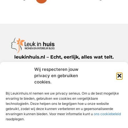
leukinhuis.nl – Echt, eerlijk, alles wat telt.
Wij respecteren jouw
Een verzameling van blogs en artikelen die
privacy en gebruiken
een breed scala aan onderwerpen uit het
cookies.
dagelijks leven behandelen.
Bij Leukinhuis.nl nemen we uw privacy serieus. Om u de best mogelijke
ervaring te bieden, gebruiken we cookies en vergelijkbare
Bericht categorie
technologieën. Deze helpen ons te begrijpen hoe u onze website
gebruikt, zodat wij deze kunnen verbeteren en u gepersonaliseerde
ervaringen kunnen bieden. Voor meer informatie kunt u
ons cookiebeleid
raadplegen.