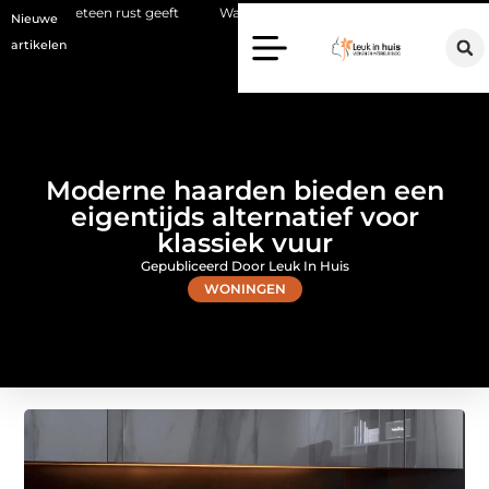
rust geeft
Waarom een makelaar in Hilversum nu het verschil maak
Nieuwe
artikelen
Moderne haarden bieden een
eigentijds alternatief voor
klassiek vuur
Gepubliceerd Door Leuk In Huis
WONINGEN