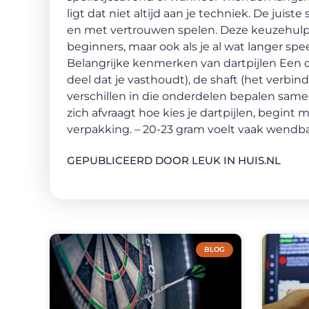
ligt dat niet altijd aan je techniek. De jui
en met vertrouwen spelen. Deze keuzehulp he
beginners, maar ook als je al wat langer spe
Belangrijke kenmerken van dartpijlen Een dar
deel dat je vasthoudt), de shaft (het verbind
verschillen in die onderdelen bepalen samen
zich afvraagt hoe kies je dartpijlen, begint 
verpakking. – 20-23 gram voelt vaak wendb
GEPUBLICEERD DOOR LEUK IN HUIS.NL
BLOG