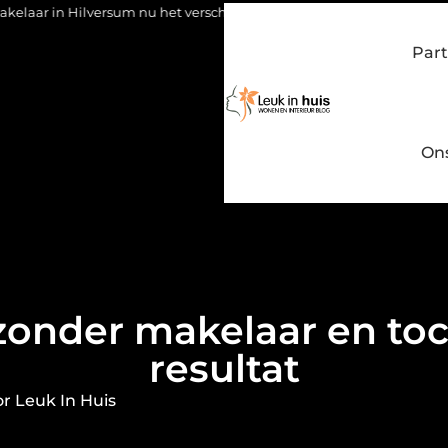
ersum nu het verschil maakt
Waarom kiezen voor een stukadoo
Part
On
zonder makelaar en to
resultat
r Leuk In Huis