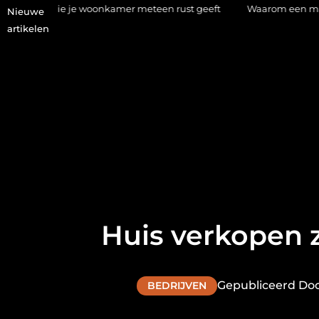
 je woonkamer meteen rust geeft
Waarom een makelaar in Hilv
Nieuwe
artikelen
Huis verkopen 
Gepubliceerd Doo
BEDRIJVEN