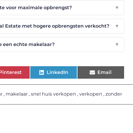
ate voor maximale opbrengst?
▼
 Estate met hogere opbrengsten verkocht?
▼
te een echte makelaar?
▼
Pinterest
LinkedIn
Email
r
,
makelaar
,
snel huis verkopen
,
verkopen
,
zonder