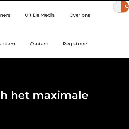
r in Apeldoorn?
Een laagdrempelige workshop servies schilder
ners
Uit De Media
Over ons
s team
Contact
Registreer
ch het maximale