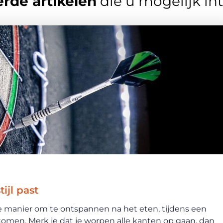
rde artikelen
die u mogelijk in
tijl past
ke manier om te ontspannen na het eten, tijdens een
omen. Merk je dat je worpen alle kanten op gaan, dan