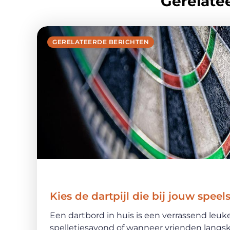
Gerelatee
GERELATEERDE BERICHTEN
Kies de dartpijl die bij jouw speels
Een dartbord in huis is een verrassend leu
spelletjesavond of wanneer vrienden langsk