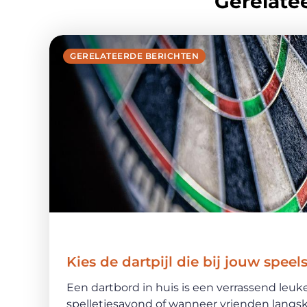
Gerelatee
GERELATEERDE BERICHTEN
Kies de dartpijl die bij jouw speels
Een dartbord in huis is een verrassend leu
spelletjesavond of wanneer vrienden langsk