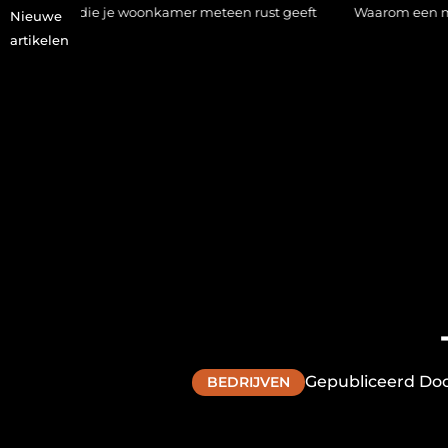
je woonkamer meteen rust geeft
Waarom een makelaar in Hilve
Nieuwe
artikelen
Gepubliceerd Doo
BEDRIJVEN