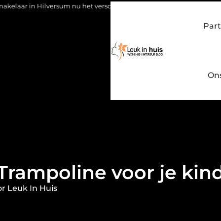
rsum nu het verschil maakt
Waarom kiezen voor een stukadoor
Part
On
Trampoline voor je kin
r Leuk In Huis