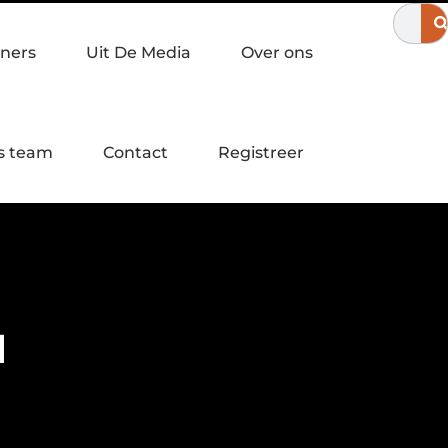
 in Apeldoorn?
Een laagdrempelige workshop servies schildere
ners
Uit De Media
Over ons
s team
Contact
Registreer
d