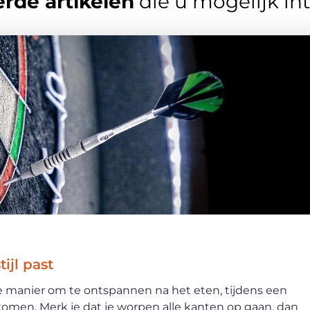
rde artikelen
die u mogelijk in
tijl past
ke manier om te ontspannen na het eten, tijdens een
omen. Merk je dat je worpen alle kanten op gaan, dan