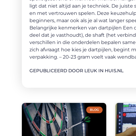
ligt dat niet altijd aan je techniek. De jui
en met vertrouwen spelen. Deze keuzehulp he
beginners, maar ook als je al wat langer spe
Belangrijke kenmerken van dartpijlen Een dar
deel dat je vasthoudt), de shaft (het verbind
verschillen in die onderdelen bepalen samen
zich afvraagt hoe kies je dartpijlen, begint 
verpakking. – 20-23 gram voelt vaak wendb
GEPUBLICEERD DOOR LEUK IN HUIS.NL
BLOG