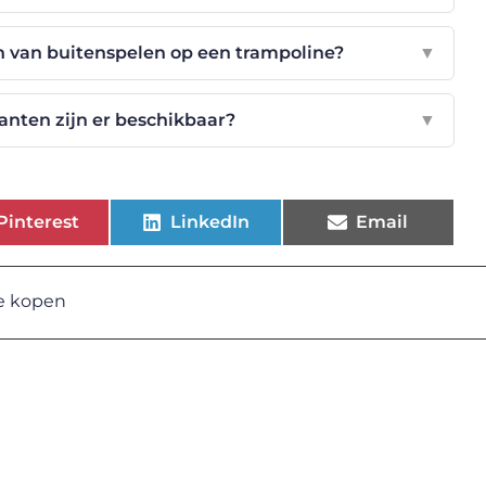
n van buitenspelen op een trampoline?
▼
anten zijn er beschikbaar?
▼
Pinterest
LinkedIn
Email
e kopen