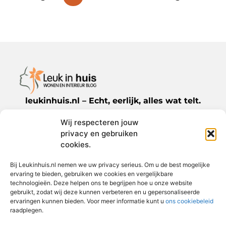
leukinhuis.nl – Echt, eerlijk, alles wat telt.
Wij respecteren jouw
Een verzameling van blogs en artikelen die
privacy en gebruiken
een breed scala aan onderwerpen uit het
cookies.
dagelijks leven behandelen.
Bij Leukinhuis.nl nemen we uw privacy serieus. Om u de best mogelijke
ervaring te bieden, gebruiken we cookies en vergelijkbare
Bericht categorie
technologieën. Deze helpen ons te begrijpen hoe u onze website
gebruikt, zodat wij deze kunnen verbeteren en u gepersonaliseerde
ervaringen kunnen bieden. Voor meer informatie kunt u
ons cookiebeleid
raadplegen.