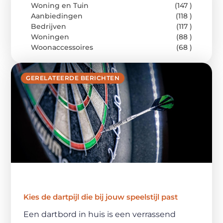
Woning en Tuin
(147 )
Aanbiedingen
(118 )
Bedrijven
(117 )
Woningen
(88 )
Woonaccessoires
(68 )
GERELATEERDE BERICHTEN
Kies de dartpijl die bij jouw speelstijl past
Een dartbord in huis is een verrassend