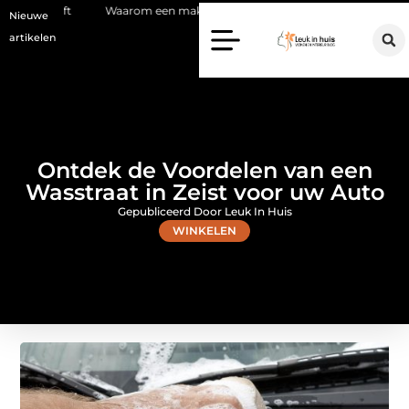
Waarom een makelaar in Hilversum nu het verschil maakt
Waarom kie
Nieuwe
artikelen
Ontdek de Voordelen van een
Wasstraat in Zeist voor uw Auto
Gepubliceerd Door Leuk In Huis
WINKELEN