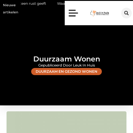
st geeft
Waarom een makelaar in Hilversum nu het verschil maakt
Nieuwe
artikelen
Duurzaam Wonen
Gepubliceerd Door Leuk In Huis
DUURZAAM EN GEZOND WONEN