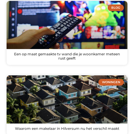
BLOG
Een op maat gemaakte tv wand die je woonkamer meteen
rust geeft
WONINGEN
Waarom een makelaar in Hilversum nu het verschil maakt