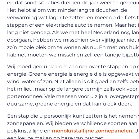
en dat soort situaties dreigen dit jaar weer te gebeur
Het helpt al om wat minder lang te douchen, de
verwarming wat lager te zetten en meer op de fiets 
stappen of een elektrische auto te nemen. Maar het 
lang niet genoeg. Als we met heel Nederland nog la
doorgaan, hebben we misschien over vijftig jaar niet
zo’n mooie plek om te wonen als nu. En met ons hui
kabinet moeten we misschien zelf een tandje bijzett
Wij moedigen u daarom aan om over te stappen op 
energie. Groene energie is energie die is opgewekt v
wind, water of zon. Niet alleen is dit goed en zelfs bet
het milieu, maar op de langere termijn zelfs ook voo
portemonnee. Vele mensen voor u zijn al overgestap
duurzame, groene energie en dat kan u ook doen.
Een stap die u persoonlijk kunt zetten is het nemen
zonnepanelen. Wij bieden verschillende soorten aan,
polykristallijne en
monokristallijne zonnepanelen
. 
een keuze maken op base van budget.