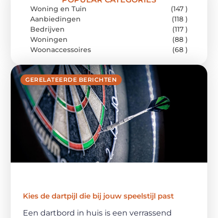
Woning en Tuin
(147 )
Aanbiedingen
(118 )
Bedrijven
(117 )
Woningen
(88 )
Woonaccessoires
(68 )
GERELATEERDE BERICHTEN
Kies de dartpijl die bij jouw speelstijl past
Een dartbord in huis is een verrassend