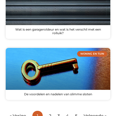
Wat is een garageroldeur en wat is het verschil met een
rolluik?
WONING EN TUIN
De voordelen en nadelen van slimme sloten
« Vorige
1
2
3
4
5
Volgende »