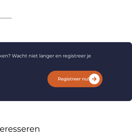
ken? Wacht niet langer en registreer je
Registreer nu!
teresseren