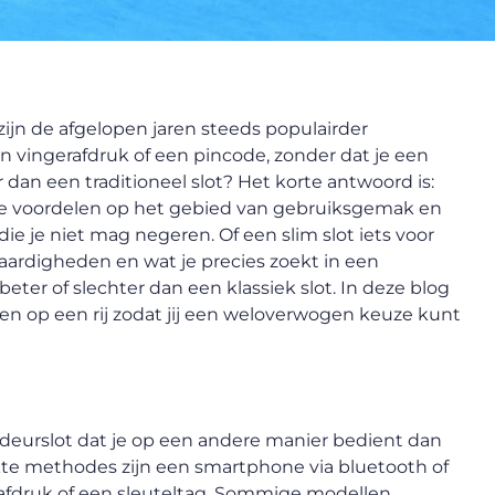
ijn de afgelopen jaren steeds populairder
n vingerafdruk of een pincode, zonder dat je een
r dan een traditioneel slot? Het korte antwoord is:
te voordelen op het gebied van gebruiksgemak en
e je niet mag negeren. Of een slim slot iets voor
e vaardigheden en wat je precies zoekt in een
 beter of slechter dan een klassiek slot. In deze blog
en op een rij zodat jij een weloverwogen keuze kunt
ch deurslot dat je op een andere manier bedient dan
kte methodes zijn een smartphone via bluetooth of
rafdruk of een sleuteltag. Sommige modellen