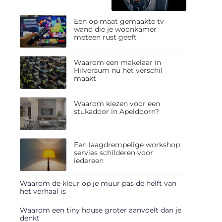
Een op maat gemaakte tv
wand die je woonkamer
meteen rust geeft
Waarom een makelaar in
Hilversum nu het verschil
maakt
Waarom kiezen voor een
stukadoor in Apeldoorn?
Een laagdrempelige workshop
servies schilderen voor
iedereen
Waarom de kleur op je muur pas de helft van
het verhaal is
Waarom een tiny house groter aanvoelt dan je
denkt