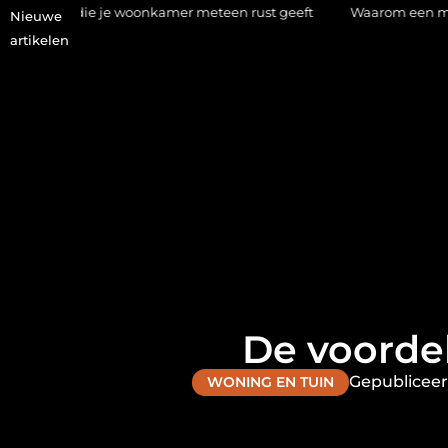
e woonkamer meteen rust geeft
Waarom een makelaar in Hilve
Nieuwe
artikelen
De voorde
Gepubliceer
WONING EN TUIN