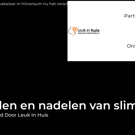
rsum nu het verschil maakt
Waarom kiezen voor een stukadoor 
Part
On
len en nadelen van sli
d Door Leuk In Huis