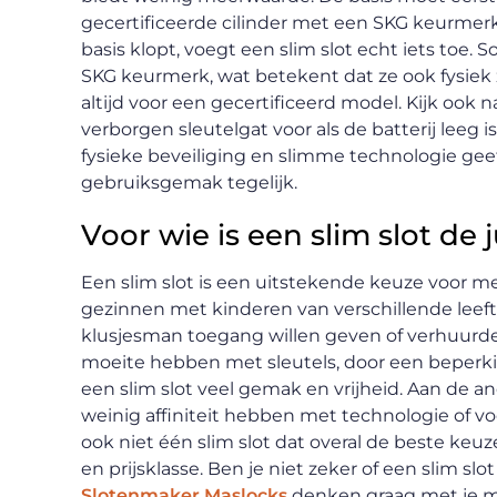
gecertificeerde cilinder met een SKG keurmerk 
basis klopt, voegt een slim slot echt iets toe
SKG keurmerk, wat betekent dat ze ook fysiek z
altijd voor een gecertificeerd model. Kijk ook
verborgen sleutelgat voor als de batterij leeg 
fysieke beveiliging en slimme technologie ge
gebruiksgemak tegelijk.
Voor wie is een slim slot de 
Een slim slot is een uitstekende keuze voor me
gezinnen met kinderen van verschillende leef
klusjesman toegang willen geven of verhuurd
moeite hebben met sleutels, door een beperk
een slim slot veel gemak en vrijheid. Aan de 
weinig affiniteit hebben met technologie of voo
ook niet één slim slot dat overal de beste keuze 
en prijsklasse. Ben je niet zeker of een slim slo
Slotenmaker Maslocks
denken graag met je me