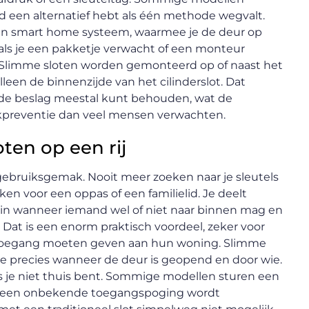
d een alternatief hebt als één methode wegvalt.
een smart home systeem, waarmee je de deur op
als je een pakketje verwacht of een monteur
t. Slimme sloten worden gemonteerd op of naast het
leen de binnenzijde van het cilinderslot. Dat
nde beslag meestal kunt behouden, wat de
akpreventie dan veel mensen verwachten.
ten op een rij
 gebruiksgemak. Nooit meer zoeken naar je sleutels
ken voor een oppas of een familielid. Je deelt
lt in wanneer iemand wel of niet naar binnen mag en
 Dat is een enorm praktisch voordeel, zeker voor
 toegang moeten geven aan hun woning. Slimme
 je precies wanneer de deur is geopend en door wie.
ls je niet thuis bent. Sommige modellen sturen een
 er een onbekende toegangspoging wordt