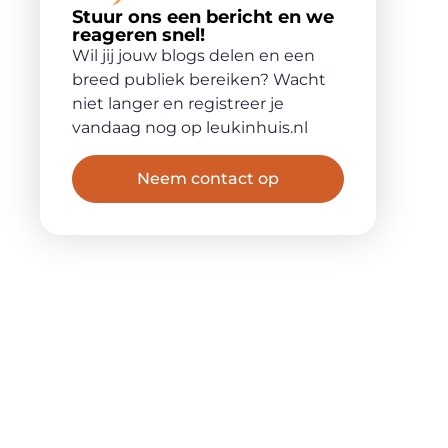
Stuur ons een bericht en we
reageren snel!
Wil jij jouw blogs delen en een
breed publiek bereiken? Wacht
niet langer en registreer je
vandaag nog op leukinhuis.nl
Neem contact op