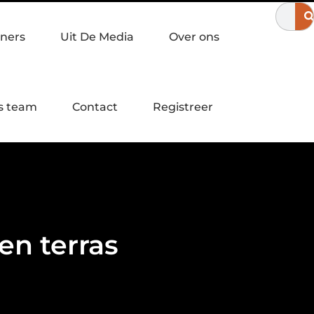
r in Apeldoorn?
Een laagdrempelige workshop servies schilder
ners
Uit De Media
Over ons
s team
Contact
Registreer
en terras