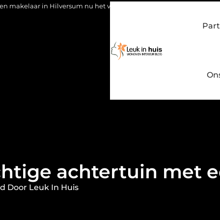
ersum nu het verschil maakt
Waarom kiezen voor een stukadoo
Part
On
htige achtertuin met e
d Door Leuk In Huis