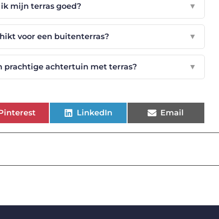
ik mijn terras goed?
▼
hikt voor een buitenterras?
▼
n prachtige achtertuin met terras?
▼
Pinterest
LinkedIn
Email