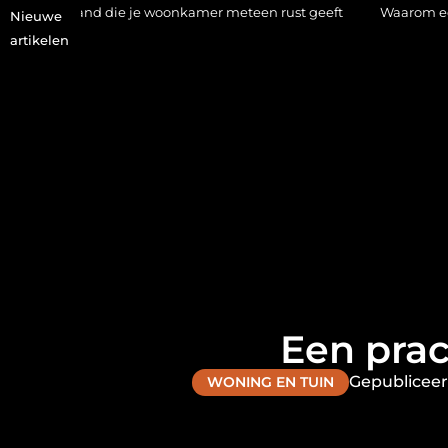
 je woonkamer meteen rust geeft
Waarom een makelaar in Hilv
Nieuwe
artikelen
Een prac
Gepubliceer
WONING EN TUIN