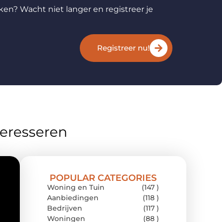
ken? Wacht niet langer en registreer je
Registreer nu!
teresseren
POPULAR CATEGORIES
Woning en Tuin
(147 )
Aanbiedingen
(118 )
Bedrijven
(117 )
Woningen
(88 )