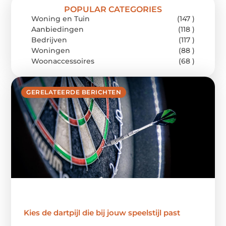
POPULAR CATEGORIES
Woning en Tuin
(147 )
Aanbiedingen
(118 )
Bedrijven
(117 )
Woningen
(88 )
Woonaccessoires
(68 )
GERELATEERDE BERICHTEN
Kies de dartpijl die bij jouw speelstijl past