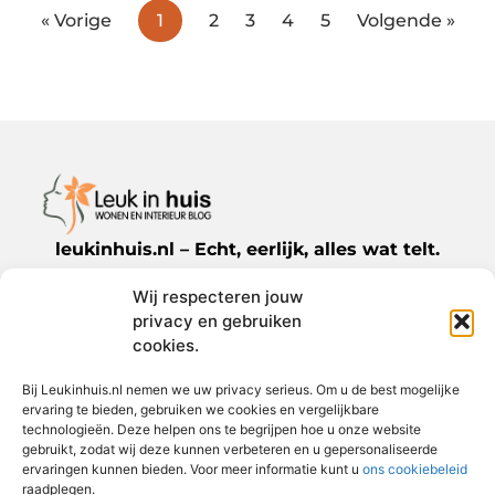
« Vorige
1
2
3
4
5
Volgende »
leukinhuis.nl – Echt, eerlijk, alles wat telt.
Wij respecteren jouw
Een verzameling van blogs en artikelen die
privacy en gebruiken
een breed scala aan onderwerpen uit het
cookies.
dagelijks leven behandelen.
Bij Leukinhuis.nl nemen we uw privacy serieus. Om u de best mogelijke
ervaring te bieden, gebruiken we cookies en vergelijkbare
Bericht categorie
technologieën. Deze helpen ons te begrijpen hoe u onze website
gebruikt, zodat wij deze kunnen verbeteren en u gepersonaliseerde
ervaringen kunnen bieden. Voor meer informatie kunt u
ons cookiebeleid
raadplegen.