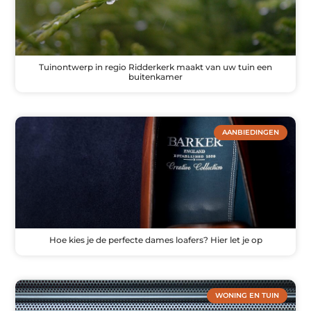
Tuinontwerp in regio Ridderkerk maakt van uw tuin een
buitenkamer
AANBIEDINGEN
Hoe kies je de perfecte dames loafers? Hier let je op
WONING EN TUIN