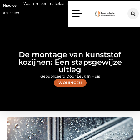
een makelaar in Hilversum nu het verschil maakt
Waarom kiezen vo
Nieuwe
artikelen
De montage van kunststof
kozijnen: Een stapsgewijze
uitleg
Gepubliceerd Door Leuk In Huis
WONINGEN