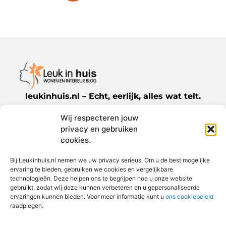
leukinhuis.nl – Echt, eerlijk, alles wat telt.
Wij respecteren jouw
Een verzameling van blogs en artikelen die
privacy en gebruiken
een breed scala aan onderwerpen uit het
cookies.
dagelijks leven behandelen.
Bij Leukinhuis.nl nemen we uw privacy serieus. Om u de best mogelijke
ervaring te bieden, gebruiken we cookies en vergelijkbare
Bericht categorie
technologieën. Deze helpen ons te begrijpen hoe u onze website
gebruikt, zodat wij deze kunnen verbeteren en u gepersonaliseerde
ervaringen kunnen bieden. Voor meer informatie kunt u
ons cookiebeleid
raadplegen.
Onze informatie