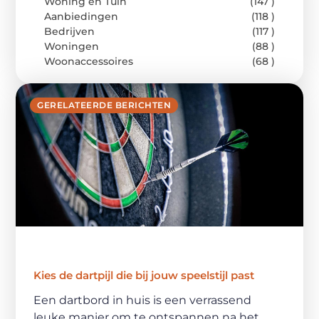
Woning en Tuin
(147 )
Aanbiedingen
(118 )
Bedrijven
(117 )
Woningen
(88 )
Woonaccessoires
(68 )
GERELATEERDE BERICHTEN
Kies de dartpijl die bij jouw speelstijl past
Een dartbord in huis is een verrassend
leuke manier om te ontspannen na het