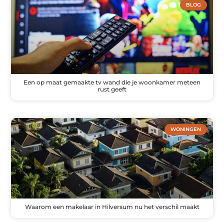
BLOG
Een op maat gemaakte tv wand die je woonkamer meteen
rust geeft
WONINGEN
Waarom een makelaar in Hilversum nu het verschil maakt