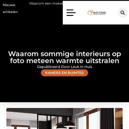
aarom een makelaar in Hilversum nu het verschil maakt
Waarom kiez
Nieuwe
artikelen
Waarom sommige interieurs op
foto meteen warmte uitstralen
Gepubliceerd Door Leuk In Huis
KAMERS EN RUIMTES