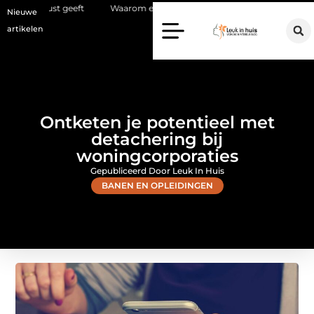
eft
Waarom een makelaar in Hilversum nu het verschil maakt
W
Nieuwe
artikelen
Ontketen je potentieel met
detachering bij
woningcorporaties
Gepubliceerd Door Leuk In Huis
BANEN EN OPLEIDINGEN