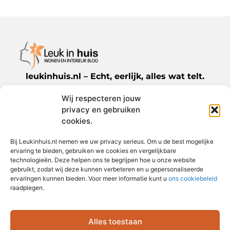
leukinhuis.nl – Echt, eerlijk, alles wat telt.
Wij respecteren jouw
Een verzameling van blogs en artikelen die
privacy en gebruiken
een breed scala aan onderwerpen uit het
cookies.
dagelijks leven behandelen.
Bij Leukinhuis.nl nemen we uw privacy serieus. Om u de best mogelijke
ervaring te bieden, gebruiken we cookies en vergelijkbare
Bericht categorie
technologieën. Deze helpen ons te begrijpen hoe u onze website
gebruikt, zodat wij deze kunnen verbeteren en u gepersonaliseerde
ervaringen kunnen bieden. Voor meer informatie kunt u
ons cookiebeleid
raadplegen.
Onze informatie
Alles toestaan
Goede links inkopen: jouw sleutel tot betere zoekmachineposities
Slimme manieren om extra geld te verdienen: haal meer uit je tijd en talent
Ga Naar Bo