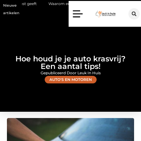
ft
Waarom een makelaar in Hilversum nu het verschil maakt
Wa
Nieuwe
artikelen
Hoe houd je je auto krasvrij?
Een aantal tips!
Gepubliceerd Door Leuk In Huis
AUTO'S EN MOTOREN