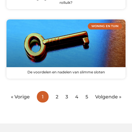
rolluik?
WONING EN TUIN
De voordelen en nadelen van slimme sloten
« Vorige
1
2
3
4
5
Volgende »