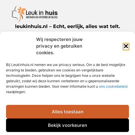
leukinhuis.nl – Echt, eerlijk, alles wat telt.
Wij respecteren jouw
Een verzameling van blogs en artikelen die
privacy en gebruiken
een breed scala aan onderwerpen uit het
cookies.
dagelijks leven behandelen.
Bij Leukinhuis.nl nemen we uw privacy serieus. Om u de best mogelijke
ervaring te bieden, gebruiken we cookies en vergelijkbare
Bericht categorie
technologieën. Deze helpen ons te begrijpen hoe u onze website
gebruikt, zodat wij deze kunnen verbeteren en u gepersonaliseerde
ervaringen kunnen bieden. Voor meer informatie kunt u
ons cookiebeleid
raadplegen.
Onze informatie
Alles toestaan
Goede links inkopen: jouw sleutel tot betere zoekmachineposities
Slimme manieren om extra geld te verdienen: haal meer uit je tijd en talent
Ga Naar Bo
Bekijk voorkeuren
@2025 www.leukinhuis.nl. All Right Reserved.