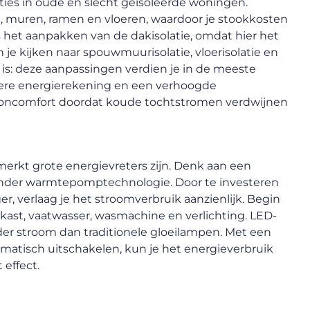
nties in oude en slecht geïsoleerde woningen.
, muren, ramen en vloeren, waardoor je stookkosten
s het aanpakken van de dakisolatie, omdat hier het
 je kijken naar spouwmuurisolatie, vloerisolatie en
e is: deze aanpassingen verdien je in de meeste
agere energierekening en een verhoogde
oncomfort doordat koude tochtstromen verdwijnen
rkt grote energievreters zijn. Denk aan een
zonder warmtepomptechnologie. Door te investeren
r, verlaag je het stroomverbruik aanzienlijk. Begin
elkast, vaatwasser, wasmachine en verlichting. LED-
nder stroom dan traditionele gloeilampen. Met een
atisch uitschakelen, kun je het energieverbruik
 effect.