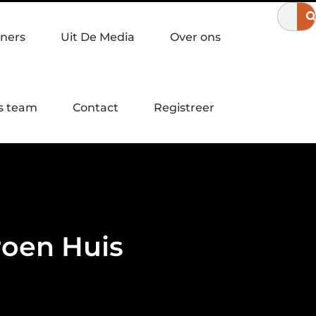
ukadoor in Apeldoorn?
Een laagdrempelige workshop servies sc
ners
Uit De Media
Over ons
s team
Contact
Registreer
roen Huis