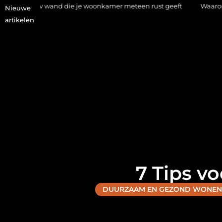
nd die je woonkamer meteen rust geeft
Waarom een makelaar i
Nieuwe
artikelen
7 Tips v
DUURZAAM EN GEZOND WONEN