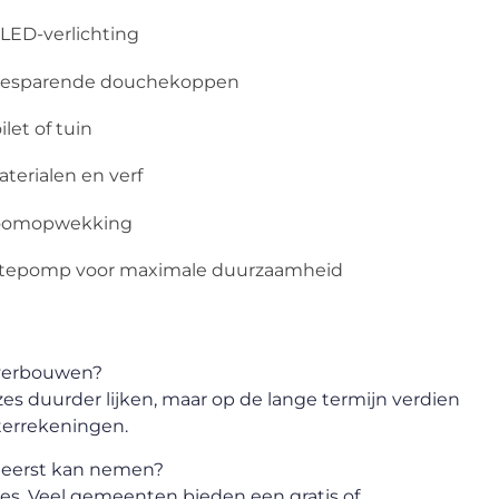
 LED-verlichting
erbesparende douchekoppen
let of tuin
aterialen en verf
troomopwekking
tepomp voor maximale duurzaamheid
 verbouwen?
 duurder lijken, maar op de lange termijn verdien
aterrekeningen.
e eerst kan nemen?
s. Veel gemeenten bieden een gratis of