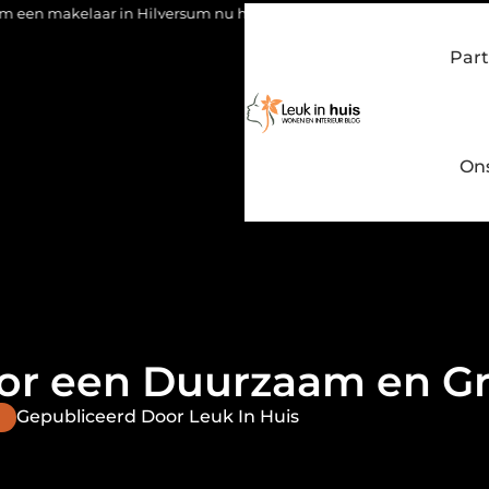
n Hilversum nu het verschil maakt
Waarom kiezen voor een st
Part
On
oor een Duurzaam en G
Gepubliceerd Door Leuk In Huis