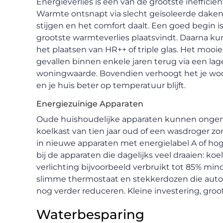
Energieverlies is een van de grootste inefficië
Warmte ontsnapt via slecht geïsoleerde daken
stijgen en het comfort daalt. Een goed begin i
grootste warmteverlies plaatsvindt. Daarna kun
het plaatsen van HR++ of triple glas. Het mooi
gevallen binnen enkele jaren terug via een l
woningwaarde. Bovendien verhoogt het je wo
en je huis beter op temperatuur blijft.
Energiezuinige Apparaten
Oude huishoudelijke apparaten kunnen ongeme
koelkast van tien jaar oud of een wasdroger 
in nieuwe apparaten met energielabel A of hoge
bij de apparaten die dagelijks veel draaien: ko
verlichting bijvoorbeeld verbruikt tot 85% mi
slimme thermostaat en stekkerdozen die autom
nog verder reduceren. Kleine investering, groot
Waterbesparing