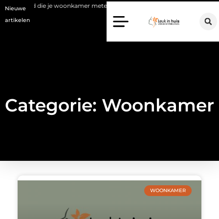
v wand die je woonkamer meteen rust geeft
Waarom een makelaar in
Nieuwe
artikelen
Categorie: Woonkamer
WOONKAMER