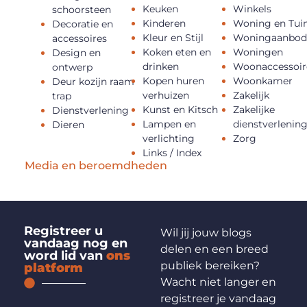
Keuken
Winkels
schoorsteen
Kinderen
Woning en Tui
Decoratie en
Kleur en Stijl
Woningaanbo
accessoires
Koken eten en
Woningen
Design en
drinken
Woonaccessoir
ontwerp
Kopen huren
Woonkamer
Deur kozijn raam
verhuizen
Zakelijk
trap
Kunst en Kitsch
Zakelijke
Dienstverlening
Lampen en
dienstverlenin
Dieren
verlichting
Zorg
Links / Index
Media en beroemdheden
Registreer u
Wil jij jouw blogs
vandaag nog en
delen en een breed
word lid van
ons
publiek bereiken?
platform
Wacht niet langer en
registreer je vandaag