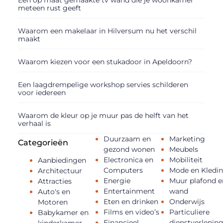
meteen rust geeft
Waarom een makelaar in Hilversum nu het verschil
maakt
Waarom kiezen voor een stukadoor in Apeldoorn?
Een laagdrempelige workshop servies schilderen
voor iedereen
Waarom de kleur op je muur pas de helft van het
verhaal is
Duurzaam en
Marketing
Categorieën
gezond wonen
Meubels
Electronica en
Mobiliteit
Aanbiedingen
Computers
Mode en Kledi
Architectuur
Energie
Muur plafond e
Attracties
Entertainment
wand
Auto's en
Eten en drinken
Onderwijs
Motoren
Films en video’s
Particuliere
Babykamer en
Financieel
dienstverlenin
kinderkamer