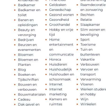
Geldzaken
Raamdecoratie
Badkamer
Gereedschap
en zonwering
Badkamer en
Gezond wonen
Rechten
toilet
Gezondheid
Relatie
Banen en
Groothandel
Slaapkamer
opleidingen
Hobby en vrije
Slim wonen en
Beauty en
tijd
beveiliging
verzorging
Home
Sport
Bedrijven
entertainment
Toerisme
Beurzen en
en
Tuin en
evenementen
communicatie
buitenleven
Bloemen
Horeca
Vakantie
Bloemen en
Huisdieren
Verbouwen
Planten
Huishoudelijk
Vervoer en
Blog
Huishouden en
transport
Boeken en
schoonmaak
Verwarming
Tijdschriften
Internet
Vloeren
Bouwen en
Internet
Werken studer
verbouwen
marketing
en hobby
Bouwmaterialen
Kamers en
Wijn
Cadeau
ruimtes
Winkelen
Dak gevel en