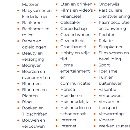
Eten en drinken
Onderwijs
Motoren
Films en video’s
Particuliere
Babykamer en
Financieel
dienstverlenin
kinderkamer
Geldzaken
Raamdecoratie
Badkamer
Gereedschap
en zonwering
Badkamer en
Gezond wonen
Rechten
toilet
Gezondheid
Relatie
Banen en
Groothandel
Slaapkamer
opleidingen
Hobby en vrije
Slim wonen en
Beauty en
tijd
beveiliging
verzorging
Home
Sport
Bedrijven
entertainment
Toerisme
Beurzen en
en
Tuin en
evenementen
communicatie
buitenleven
Bloemen
Horeca
Vakantie
Bloemen en
Huisdieren
Verbouwen
Planten
Huishoudelijk
Vervoer en
Blog
Huishouden en
transport
Boeken en
schoonmaak
Verwarming
Tijdschriften
Internet
Vloeren
Bouwen en
Internet
Werken studer
verbouwen