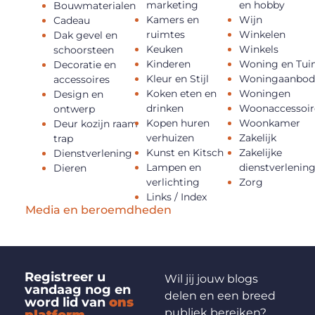
marketing
en hobby
Bouwmaterialen
Kamers en
Wijn
Cadeau
ruimtes
Winkelen
Dak gevel en
Keuken
Winkels
schoorsteen
Kinderen
Woning en Tui
Decoratie en
Kleur en Stijl
Woningaanbo
accessoires
Koken eten en
Woningen
Design en
drinken
Woonaccessoir
ontwerp
Kopen huren
Woonkamer
Deur kozijn raam
verhuizen
Zakelijk
trap
Kunst en Kitsch
Zakelijke
Dienstverlening
Lampen en
dienstverlenin
Dieren
verlichting
Zorg
Links / Index
Media en beroemdheden
Registreer u
Wil jij jouw blogs
vandaag nog en
delen en een breed
word lid van
ons
publiek bereiken?