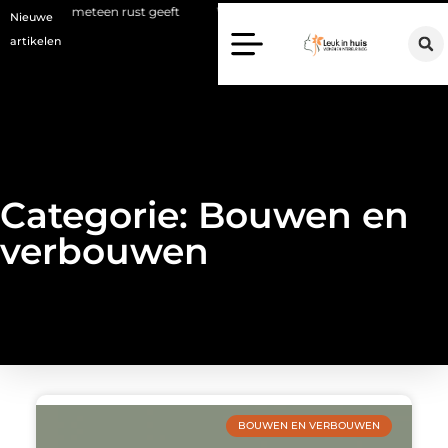
teen rust geeft
Waarom een makelaar in Hilversum nu het verschil
Nieuwe
artikelen
Categorie: Bouwen en
verbouwen
BOUWEN EN VERBOUWEN