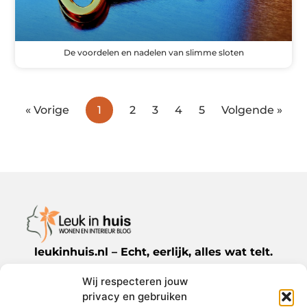
De voordelen en nadelen van slimme sloten
« Vorige
1
2
3
4
5
Volgende »
leukinhuis.nl – Echt, eerlijk, alles wat telt.
Wij respecteren jouw
Een verzameling van blogs en artikelen die
privacy en gebruiken
een breed scala aan onderwerpen uit het