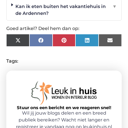
Kan ik eten buiten het vakantiehuis in
▼
de Ardennen?
Goed artikel? Deel hem dan op:
X
Facebook
Pinterest
LinkedIn
Email
(Twitter)
Tags:
Stuur ons een bericht en we reageren snel!
Wil jij jouw blogs delen en een breed
publiek bereiken? Wacht niet langer en
registreer je vandaag nog op leukinhuis.nl