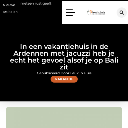
en rust geeft
Waarom een makelaar in Hilversum nu het verschil m
Nieuwe
artikelen
In een vakantiehuis in de
Ardennen met jacuzzi heb je
echt het gevoel alsof je op Bali
zit
Gepubliceerd Door Leuk In Huis
VAKANTIE