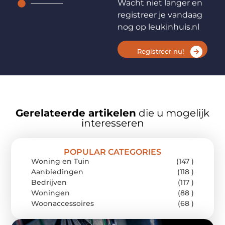
Wacht niet langer en
registreer je vandaag
nog op leukinhuis.nl
Registreer nu!
Gerelateerde artikelen
die u mogelijk
interesseren
POPULAR CATEGORIES
Woning en Tuin
(147 )
Aanbiedingen
(118 )
Bedrijven
(117 )
Woningen
(88 )
Woonaccessoires
(68 )