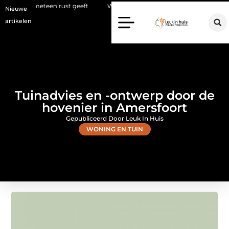
 rust geeft
Waarom een makelaar in Hilversum nu het verschil maa
Nieuwe
artikelen
Tuinadvies en -ontwerp door de
hovenier in Amersfoort
Gepubliceerd Door Leuk In Huis
WONING EN TUIN