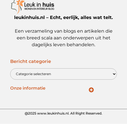
leukinhuis.nl – Echt, eerlijk, alles wat telt.
Een verzameling van blogs en artikelen die
een breed scala aan onderwerpen uit het
dagelijks leven behandelen.
Bericht categorie
Onze informatie
Goede links inkopen: jouw sleutel tot betere zoekmachineposities
Slimme manieren om extra geld te verdienen: haal meer uit je tijd en talent
@2025 www.leukinhuis.nl. All Right Reserved.