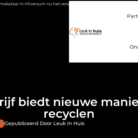
rsum nu het verschil maakt
Waarom kiezen voor een stukadoor 
Part
On
ijf biedt nieuwe manier
recyclen
Gepubliceerd Door Leuk In Huis