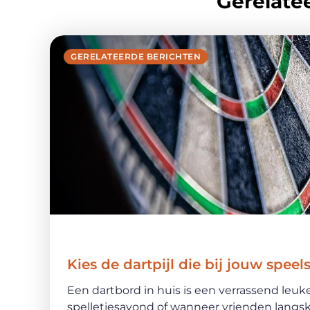
Gerelatee
GERELATEERDE BERICHTEN
Kies de dartpijl die bij jouw speels
Een dartbord in huis is een verrassend leu
spelletjesavond of wanneer vrienden langsk