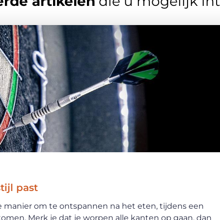
rde artikelen
die u mogelijk in
tijl past
ke manier om te ontspannen na het eten, tijdens een
omen. Merk je dat je worpen alle kanten op gaan, dan