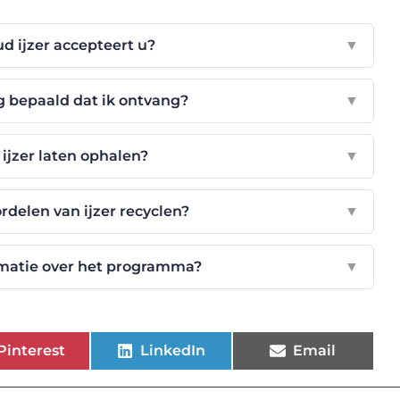
d ijzer accepteert u?
▼
g bepaald dat ik ontvang?
▼
 ijzer laten ophalen?
▼
rdelen van ijzer recyclen?
▼
matie over het programma?
▼
Pinterest
LinkedIn
Email